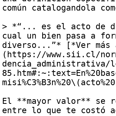
común catalogandola como
> *“... es el acto de d
cual un bien pasa a for
diverso...”* [*Ver más 
(https://www.sii.cl/nor
dencia_administrativa/l
85.htm#:~:text=En%20bas
misi%C3%B3n%20\(acto%20
El **mayor valor** se r
entre lo que te costó a