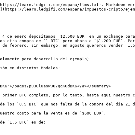
https://learn.ledgifi.com/espana/llms.txt). Markdown ver
](https://learn.ledgifi.com/espana/impuestos-cripto/ejem
 4 de enero depositamos `$2.500 EUR` en un exchange para
os otra compra de `1 BTC` pero ahora a `$1.200 EUR`. Par
 de febrero, sin embargo, en agosto queremos vender `1,5
olamente para desarrollo del ejemplo)

ión en distintos Modelos:

BK6">/pages/pU3OluasW3U7qgKUdBK6</a></summary>

 primer BTC completo, por lo tanto, hasta aquí nuestro c
de los `0,5 BTC` que nos falta de la compra del día 21 d
uestro costo para la venta es de `$600 EUR`.

de `1,5 BTC` es de:
