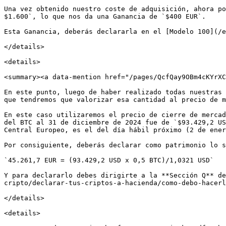
Una vez obtenido nuestro coste de adquisición, ahora po
$1.600`, lo que nos da una Ganancia de `$400 EUR`.

Esta Ganancia, deberás declararla en el [Modelo 100](/e
</details>

<details>

<summary><a data-mention href="/pages/QcfQay9OBm4cKYrXC
En este punto, luego de haber realizado todas nuestras 
que tendremos que valorizar esa cantidad al precio de m
En este caso utilizaremos el precio de cierre de mercad
del BTC al 31 de diciembre de 2024 fue de `$93.429,2 US
Central Europeo, es el del día hábil próximo (2 de ener
Por consiguiente, deberás declarar como patrimonio lo s
`45.261,7 EUR = (93.429,2 USD x 0,5 BTC)/1,0321 USD`

Y para declararlo debes dirigirte a la **Sección Q** d
cripto/declarar-tus-criptos-a-hacienda/como-debo-hacerl
</details>

<details>
