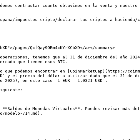
demos contrastar cuanto obtuvimos en la venta y nuestro 
spana/impuestos-cripto/declarar-tus-criptos-a-hacienda/c
bXD">/pages/QcfQay9OBm4cKYrXCbXD</a></summary>

operaciones, tenemos que al 31 de diciembre del año 2024
ercado que tienen esos BTC.

o que podemos encontrar en [CoinMarketCap](https://coinm
D` y el precio del dólar a utilizar dado que el 31 de di
o 2025), en este caso `1 EUR = 1,0321 USD`.

iguiente:

e **Saldos de Monedas Virtuales**. Puedes revisar más det
o/modelo-714.md).
