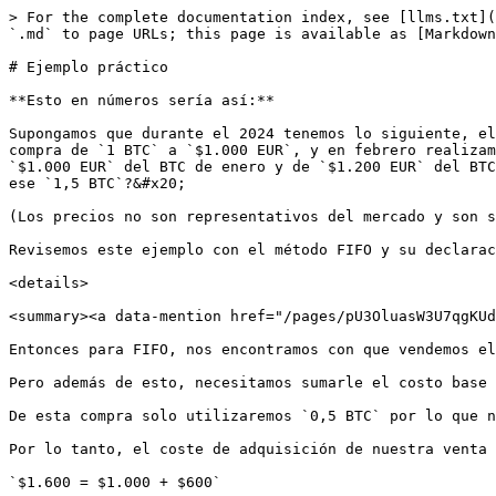
> For the complete documentation index, see [llms.txt](
`.md` to page URLs; this page is available as [Markdown
# Ejemplo práctico

**Esto en números sería así:**

Supongamos que durante el 2024 tenemos lo siguiente, el
compra de `1 BTC` a `$1.000 EUR`, y en febrero realizam
`$1.000 EUR` del BTC de enero y de `$1.200 EUR` del BTC
ese `1,5 BTC`?&#x20;

(Los precios no son representativos del mercado y son s
Revisemos este ejemplo con el método FIFO y su declarac
<details>

<summary><a data-mention href="/pages/pU3OluasW3U7qgKUd
Entonces para FIFO, nos encontramos con que vendemos el
Pero además de esto, necesitamos sumarle el costo base 
De esta compra solo utilizaremos `0,5 BTC` por lo que n
Por lo tanto, el coste de adquisición de nuestra venta 
`$1.600 = $1.000 + $600`
