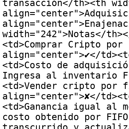
transacción</th><th wid
align="center">Adquisic
align="center">Enajenac
width="242">Notas</th><
<td>Comprar Cripto por 
align="center">✔</td><t
<td>Costo de adquisició
Ingresa al inventario F
<td>Vender cripto por f
align="center">✘</td><t
<td>Ganancia igual al m
costo obtenido por FIFO
transcurrido y actualiz